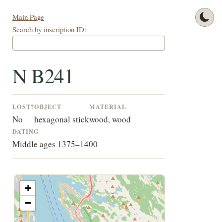
Main Page
Search by inscription ID:
N B241
LOST?
OBJECT
MATERIAL
No
hexagonal stick
wood, wood
DATING
Middle ages 1375–1400
+
−