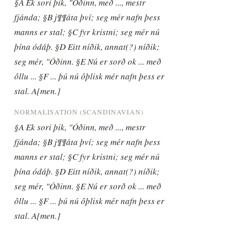
§A Ek sori þik, "Óðinn, með ..., mestr 
fjánda; §B j¶¶áta því; seg mér nafn þess 
manns er stal; §C fyr kristni; seg mér nú 
þína ódáþ. §D Eitt níðik, annat(?) níðik; 
seg mér, "Óðinn. §E Nú er sorð ok ... með 
ôllu ... §F ... þú nú ôþlisk mér nafn þess er 
stal. A[men.]
NORMALISATION (SCANDINAVIAN)
§A Ek sori þik, "Óðinn, með ..., mestr 
fjánda; §B j¶¶áta því; seg mér nafn þess 
manns er stal; §C fyr kristni; seg mér nú 
þína ódáþ. §D Eitt níðik, annat(?) níðik; 
seg mér, "Óðinn. §E Nú er sorð ok ... með 
ôllu ... §F ... þú nú ôþlisk mér nafn þess er 
stal. A[men.]