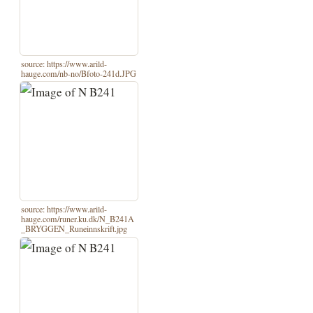
source: https://www.arild-
hauge.com/nb-no/Bfoto-241d.JPG
source: https://www.arild-
hauge.com/runer.ku.dk/N_B241A
_BRYGGEN_Runeinnskrift.jpg