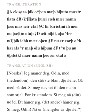
TRANSLITERATION
§A ek sørø þik o^þen mæþ hiþuto mæstr 
fiata §B (i)¶¶ata þuæi cæh mær namn 
þæs mas æir ctal §C fir kirictini ih mer 
nu þæ(i)n otaþ §D æit niþik aþa^lrr 
n(i)þik iehh mær oþen §E nu er cørþ o^k 
karafa^r maþ ôlu hiþum §F t^u þu nu 
ôþilc(k) mær namn þec ær ctal a
TRANSLATION (ENGLISH)
[Norska] Jeg maner deg, Odin, med 
(hedendom), den største blant djevlene. Gå 
med på det. Si meg navnet til den mann 
som stjal. For kristendom. Si meg nå (din) 
udåd. Ett håner jeg, (det andre) håner jeg. 
Si meg, Odin! Nå er (mengder av djevler?) 