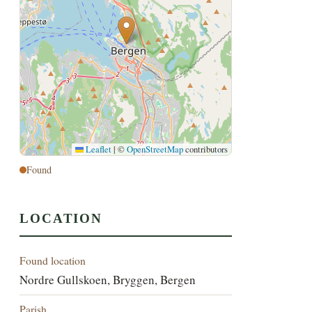
Leaflet
|
©
OpenStreetMap
contributors
Found
LOCATION
Found location
Nordre Gullskoen, Bryggen, Bergen
Parish