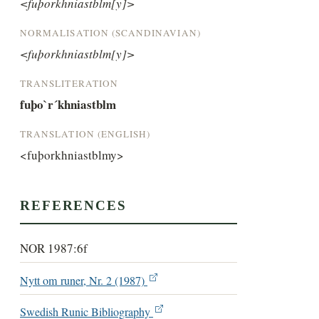
<fuþorkhniastblm[y]>
NORMALISATION (SCANDINAVIAN)
<fuþorkhniastblm[y]>
TRANSLITERATION
fuþo`r´khniastblm
TRANSLATION (ENGLISH)
<fuþorkhniastblmy>
REFERENCES
NOR 1987:6f
Nytt om runer, Nr. 2 (1987)
Swedish Runic Bibliography