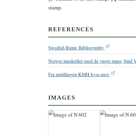
stamp.
REFERENCES
Swedish Runic Bibliography
Norges innskrifter med de yngre runer, bind 
Fra utstillingen KMH kyss-meg
IMAGES