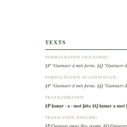
TEXTS
NORMALISATION (OLD NORSE)
§P "Gunnarr á mót þetta. §Q "Gunnarr á
NORMALISATION (SCANDINAVIAN)
§P "Gunnarr á mót þetta. §Q "Gunnarr á
TRANSLITERATION
§P kunar · a · mot þita §Q kunar a mot 
TRANSLATION (ENGLISH)
§P Gunnarr owns this stamp. §Q Gunnarr 