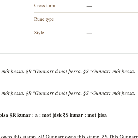
Cross form
—
Rune type
—
Style
—
 mót þessa. §R "Gunnarr á mót þessa. §S "Gunnarr mót þessa.
 mót þessa. §R "Gunnarr á mót þessa. §S "Gunnarr mót þessa.
þisa §R kunar : a : mot þisk §S kunar : mot þisa
owns this stamp. §R Gunnarr owns this stamp. §S This Gunnarr'