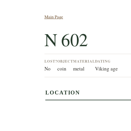
Main Page
N 602
LOST?
OBJECT
MATERIAL
DATING
No
coin
metal
Viking age
LOCATION